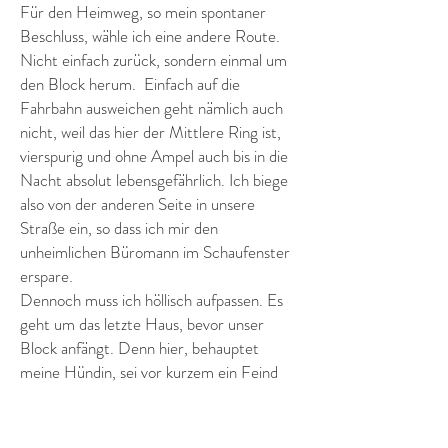
Für den Heimweg, so mein spontaner
Beschluss, wähle ich eine andere Route.
Nicht einfach zurück, sondern einmal um
den Block herum. Einfach auf die
Fahrbahn ausweichen geht nämlich auch
nicht, weil das hier der Mittlere Ring ist,
vierspurig und ohne Ampel auch bis in die
Nacht absolut lebensgefährlich. Ich biege
also von der anderen Seite in unsere
Straße ein, so dass ich mir den
unheimlichen Büromann im Schaufenster
erspare.
Dennoch muss ich höllisch aufpassen. Es
geht um das letzte Haus, bevor unser
Block anfängt. Denn hier, behauptet
meine Hündin, sei vor kurzem ein Feind
eingezogen. Ein sehr schlimmer.
„Der neue Köter riecht einfach unsäglich.
Ausgesprochen feindlich! Ich kann ihn