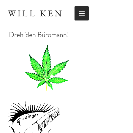
WILL KEN
Dreh´den Büromann!